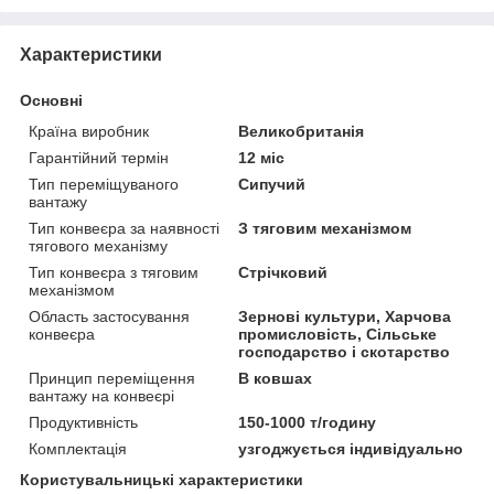
Характеристики
Основні
Країна виробник
Великобританія
Гарантійний термін
12 міс
Тип переміщуваного
Сипучий
вантажу
Тип конвеєра за наявності
З тяговим механізмом
тягового механізму
Тип конвеєра з тяговим
Стрічковий
механізмом
Область застосування
Зернові культури, Харчова
конвеєра
промисловість, Сільське
господарство і скотарство
Принцип переміщення
В ковшах
вантажу на конвеєрі
Продуктивність
150-1000 т/годину
Комплектація
узгоджується індивідуально
Користувальницькі характеристики