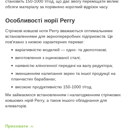
становить 150-1000 т/год, що дає змогу переміщати великі
обсяги матеріалу за порівняно короткий відрізок часу.
Особливості норії Perry
Стрічкові ковшові ноти Perry вважаються оптимальними
встановленнями для зернопереробних підприємств. Це
пов'язано з низкою характерних переваг:
варіативністю моделей — одно- та двопотокові;
виготовлення з оцинкованої сталі;
наявністю кліногенної передачі на валу редуктора;
зменшенням налипання зерен та іншої продукції на
планчастих барабанах;
високою продуктивністю 150-1000 т/год.
Ми займаємося встановленням і налагодженням стрічкових
ковшових нірій Perry, а також іншого обладнання для
елеваторів.
Приховати