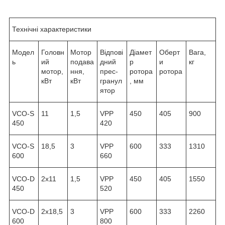
Технічні характеристики
Модел
Головн
Мотор
Відпові
Діамет
Оберт
Вага,
ь
ий
подава
дний
р
и
кг
мотор,
ння,
прес-
ротора
ротора
кВт
кВт
гранул
, мм
ятор
VCO-S
11
1,5
VPP
450
405
900
450
420
VCO-S
18,5
3
VPP
600
333
1310
600
660
VCO-D
2х11
1,5
VPP
450
405
1550
450
520
VCO-D
2х18,5
3
VPP
600
333
2260
600
800