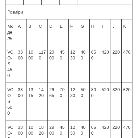
Розміри
Мо
A
B
C
D
E
F
G
H
I
J
K
де
ль
VC
33
10
117
29
45
12
40
65
420
220
470
O-
00
00
0
00
0
30
0
0
S
45
0
VC
33
13
14
29
70
12
50
80
520
320
620
O-
00
15
20
65
0
30
0
0
S
60
0
VC
33
10
18
29
45
12
40
65
420
220
470
O-
00
00
20
00
0
30
0
0