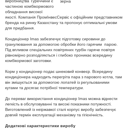
виробництва Туреччини є
частиною комбікормового
обладнання високої
якості. Компанія ПромІнвесСервіс є офіційним представником
бренда на ринку Казахстану та пропонує оптимальні умови
для придбання.
Кондиціонер Imas забезпечує підготовку сировини до
гранулювання за допомогою обробки його гарячим парою.
Під впливом спеціальних повітряних турбін гаряче повітря
рівномірно розподіляється і глибоко проникає всередину
комбікормової заготовки.
Корм у кондиціонер подає шнековий конвеєр. Всередину
кондиціонера надходить перегріта пара з парового котла, там
він змішується за допомогою лопатей із регульованими
кутами та досягає потрібної температури.
До переваг використання кондиціонер Imas можна віднести
легкість в обслуговуванні та високі показники потужності.
Виготовлений із неіржавкої сталі корпус виробу забезпечує
довгий термін експлуатації механізму та гігієнічність.
Додаткові характеристики виробу