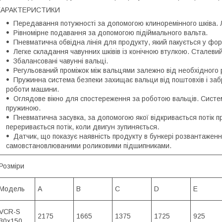
ХАРАКТЕРИСТИКИ
Передавання потужності за допомогою клиноремінного шківа. 
Рівномірне подавання за допомогою підіймального вальта.
Пневматична обвідна лінія для продукту, який пакується у фор
Легке складання чавунних шківів із конічною втулкою. Сталевий
Збалансовані чавунні вальці.
Регульований проміжок між вальцями залежно від необхідного 
Пружинна система безпеки захищає вальци від поштовхів і заб
роботи машини.
Оглядове вікно для спостереження за роботою вальців. Систе
пружиною.
Пневматична засувка, за допомогою якої відкривається потік пр
переривається потік, коли двигун зупиняється.
Датчик, що показує наявність продукту в бункері розвантаження
самовстановлюваними роликовими підшипниками.
Розміри
Модель
A
B
C
D
E
VCR-S
2175
1665
1375
1725
925
30x150