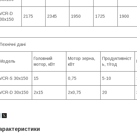
VCR-D
2175
2345
1950
1725
1900
30x150
Технічні дані
Головний
Мотор зерна,
Продуктивніст
Модель
мотор, кВт
кВт
ь, т/год
VCR-S 30x150
15
0,75
5-10
VCR-D 30x150
2х15
2х0,75
20
арактеристики