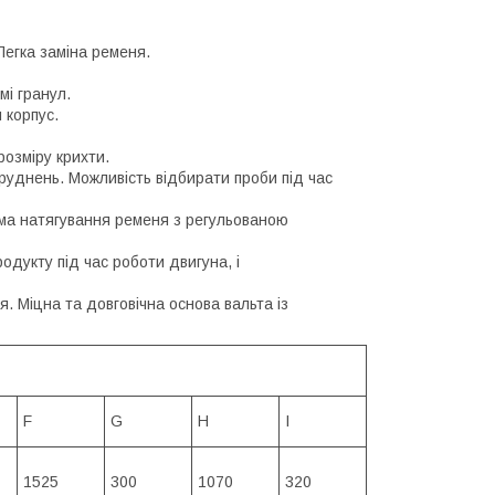
Легка заміна ременя.
мі гранул.
 корпус.
розміру крихти.
руднень. Можливість відбирати проби під час
ма натягування ременя з регульованою
одукту під час роботи двигуна, і
. Міцна та довговічна основа вальта із
F
G
H
I
1525
300
1070
320