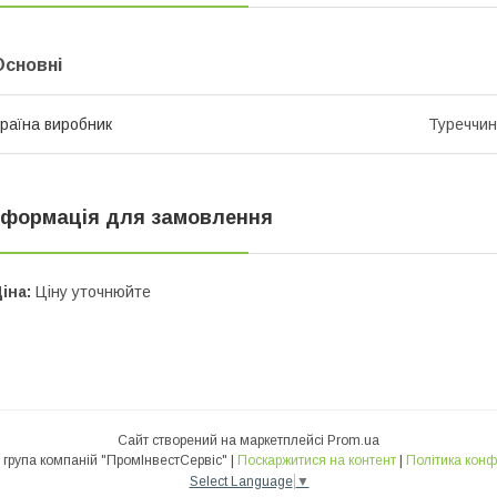
Основні
раїна виробник
Туреччи
нформація для замовлення
іна:
Ціну уточнюйте
Сайт створений на маркетплейсі
Prom.ua
Міжнародна група компаній "ПромІнвестСервіс" |
Поскаржитися на контент
|
Політика конф
Select Language
▼