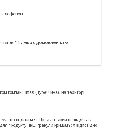
а телефоном
ротягом 14 днів
за домовленістю
ом компанії Imas (Туреччина), на території
зму, що подається. Продукт, який не підлягає
для продукту. Інші гранули кришаться відповідно
в.