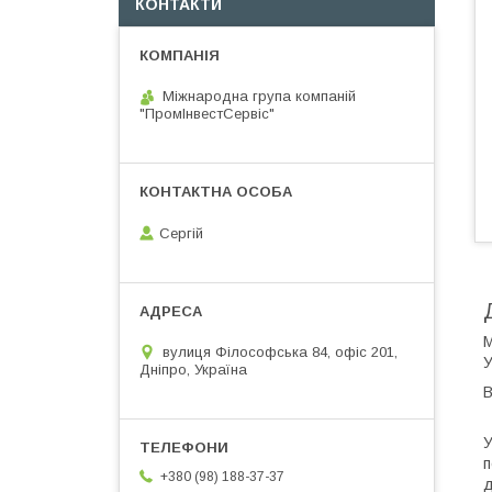
КОНТАКТИ
Міжнародна група компаній
"ПромІнвестСервіс"
Сергій
М
вулиця Філософська 84, офіс 201,
У
Дніпро, Україна
В
У
п
+380 (98) 188-37-37
д