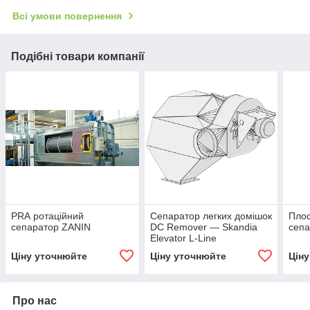
Всі умови повернення
Подібні товари компанії
PRА ротаційний
Сепаратор легких домішок
Плос
сепаратор ZANIN
DC Remover — Skandia
сепа
Elevator L-Line
Ціну уточнюйте
Ціну уточнюйте
Цін
Про нас