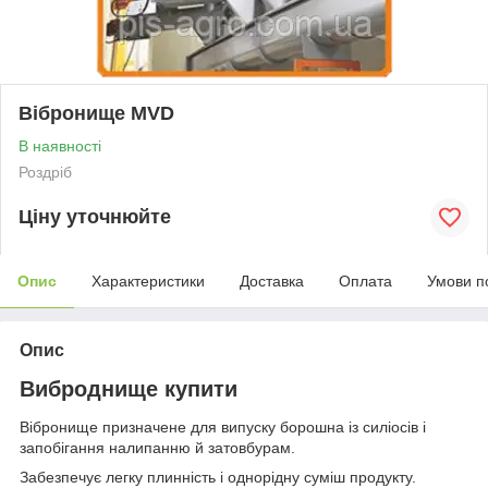
Вібронище MVD
В наявності
Роздріб
Ціну уточнюйте
Опис
Характеристики
Доставка
Оплата
Умови п
Опис
Виброднище купити
Вібронище призначене для випуску борошна із силіосів і
запобігання налипанню й затовбурам.
Забезпечує легку плинність і однорідну суміш продукту.