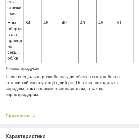
сть
стрічки
, м/с
Ном.
34
45
40
49
45
51
оберти
вала
привод
ної
секції,
об/хв
Лінійка продукції
I-Line спеціально розроблена для об'єктів із потребою в
інтенсивній експлуатації цілий рік. Ця лінія підходить як
середнім, так і великим господарствам, а також
зернотрійдерам.
Приховати
Характеристики