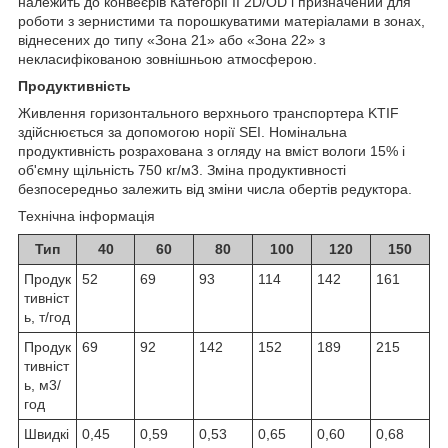
належить до конвеєрів Категорії II 2D/OD і призначений для
роботи з зернистими та порошкуватими матеріалами в зонах,
віднесених до типу «Зона 21» або «Зона 22» з
некласифікованою зовнішньою атмосферою.
Продуктивність
Живлення горизонтального верхнього транспортера KTIF
здійснюється за допомогою норії SEI. Номінальна
продуктивність розрахована з огляду на вміст вологи 15% і
об'ємну щільність 750 кг/м3. Зміна продуктивності
безпосередньо залежить від зміни числа обертів редуктора.
Технічна інформація
Тип
40
60
80
100
120
150
Продук
52
69
93
114
142
161
тивніст
ь, т/год
Продук
69
92
142
152
189
215
тивніст
ь, м3/
год
Швидкі
0,45
0,59
0,53
0,65
0,60
0,68