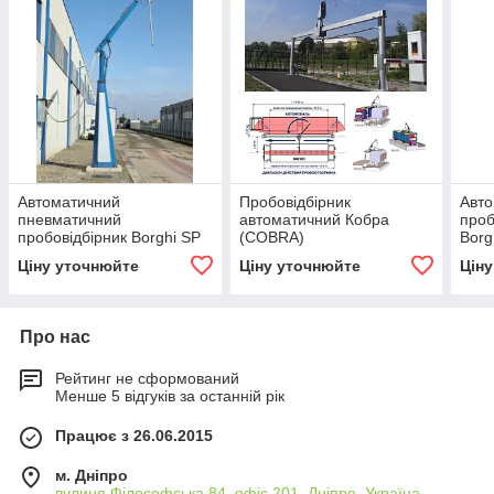
Автоматичний
Пробовідбірник
Авт
пневматичний
автоматичний Кобра
проб
пробовідбірник Borghi SP
(COBRA)
Borg
(Італія)
Ціну уточнюйте
Ціну уточнюйте
Цін
Про нас
Рейтинг не сформований
Менше 5 відгуків за останній рік
Працює з 26.06.2015
м. Дніпро
вулиця Філософська 84, офіс 201, Дніпро, Україна