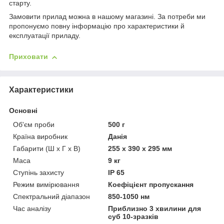
старту.
Замовити прилад можна в нашому магазині. За потреби ми
пропонуємо повну інформацію про характеристики й
експлуатації приладу.
Приховати
Характеристики
Основні
Об'єм проби
500 г
Країна виробник
Данія
Габарити (Ш х Г х В)
255 x 390 x 295 мм
Маса
9 кг
Ступінь захисту
IP 65
Режим вимірювання
Коефіцієнт пропускання
Спектральний діапазон
850-1050 нм
Час аналізу
Приблизно 3 хвилини для
суб 10-зразків