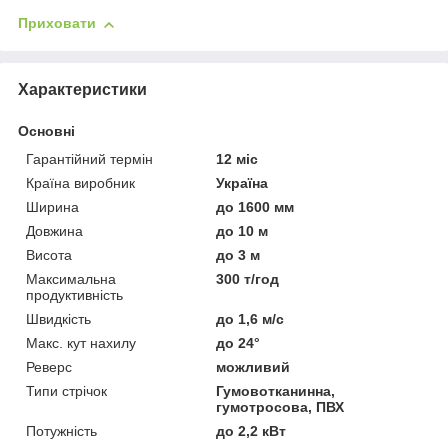
Приховати
Характеристики
Основні
Гарантійний термін
12 міс
Країна виробник
Україна
Ширина
до 1600 мм
Довжина
до 10 м
Висота
до 3 м
Максимальна
300 т/год
продуктивність
Швидкість
до 1,6 м/с
Макс. кут нахилу
до 24°
Реверс
можливий
Типи стрічок
Гумовотканинна,
гумотросова, ПВХ
Потужність
до 2,2 кВт