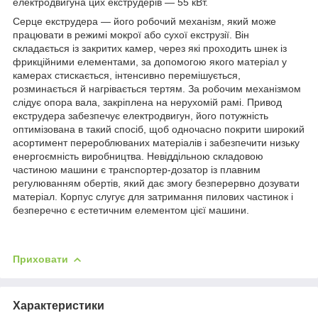
електродвигуна цих екструдерів — 55 кВт.
Серце екструдера — його робочий механізм, який може
працювати в режимі мокрої або сухої екструзії. Він
складається із закритих камер, через які проходить шнек із
фрикційними елементами, за допомогою якого матеріал у
камерах стискається, інтенсивно перемішується,
розминається й нагрівається тертям. За робочим механізмом
слідує опора вала, закріплена на нерухомій рамі. Привод
екструдера забезпечує електродвигун, його потужність
оптимізована в такий спосіб, щоб одночасно покрити широкий
асортимент перероблюваних матеріалів і забезпечити низьку
енергоємність виробництва. Невіддільною складовою
частиною машини є транспортер-дозатор із плавним
регулюванням обертів, який дає змогу безперервно дозувати
матеріал. Корпус слугує для затримання пилових частинок і
безперечно є естетичним елементом цієї машини.
Приховати
Характеристики