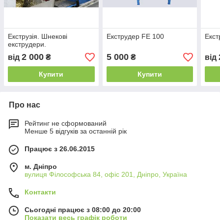
Екструзія. Шнекові
Екструдер FE 100
Екст
екструдери.
2 000
5 000
від
₴
₴
від
Купити
Купити
Про нас
Рейтинг не сформований
Менше 5 відгуків за останній рік
Працює з 26.06.2015
м. Дніпро
вулиця Філософська 84, офіс 201, Дніпро, Україна
Контакти
Сьогодні працює з 08:00 до 20:00
Показати весь графік роботи