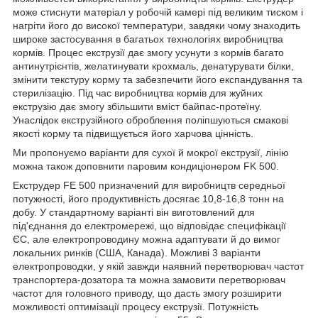
може стиснути матеріал у робочій камері під великим тиском і
нагріти його до високої температури, завдяки чому знаходить
широке застосування в багатьох технологіях виробництва
кормів. Процес екструзії дає змогу усунути з кормів багато
антинутрієнтів, желатинувати крохмаль, денатурувати білки,
змінити текстуру корму та забезпечити його експандування та
стерилізацію. Під час виробництва кормів для жуйних
екструзію дає змогу збільшити вміст байпас-протеїну.
Унаслідок екструзійного оброблення поліпшуються смакові
якості корму та підвищується його харчова цінність.
Ми пропонуємо варіанти для сухої й мокрої екструзії, лінію
можна також доповнити паровим кондиціонером FK 500.
Екструдер FE 500 призначений для виробництв середньої
потужності, його продуктивність досягає 10,8-16,8 тонн на
добу. У стандартному варіанті він виготовлений для
під'єднання до електромережі, що відповідає специфікації
ЄС, але електропроводину можна адаптувати й до вимог
локальних ринків (США, Канада). Можливі 3 варіанти
електропроводки, у якій завжди наявний перетворювач частот
транспортера-дозатора та можна замовити перетворювач
частот для головного приводу, що дасть змогу розширити
можливості оптимізації процесу екструзії. Потужність