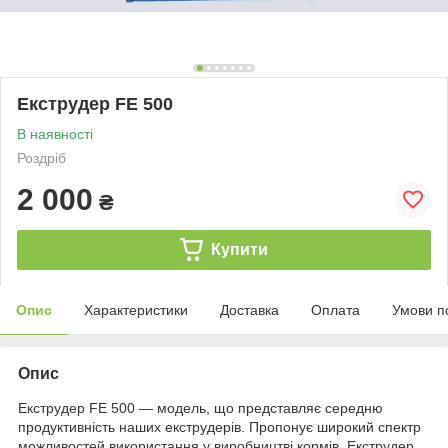
Екструдер FE 500
В наявності
Роздріб
2 000
₴
Купити
Опис
Характеристики
Доставка
Оплата
Умови п
Опис
Екструдер FE 500 — модель, що представляє середню
продуктивність наших екструдерів. Пропонує широкий спектр
можливостей використання у виробництві кормів. Екструдер