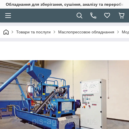
Обладнання для зберігання, сушіння, аналізу та переробки 
Товари та послуги
Маслопрессовое обладнання
Мод