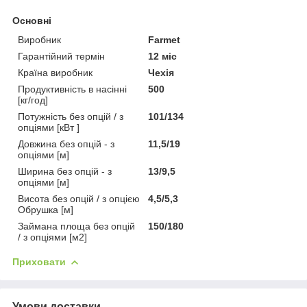
Основні
Виробник
Farmet
Гарантійний термін
12 міс
Країна виробник
Чехія
Продуктивність в насінні
500
[кг/год]
Потужність без опцій / з
101/134
опціями [кВт ]
Довжина без опцій - з
11,5/19
опціями [м]
Ширина без опцій - з
13/9,5
опціями [м]
Висота без опцій / з опцією
4,5/5,3
Обрушка [м]
Займана площа без опцій
150/180
/ з опціями [м2]
Приховати
Умови доставки