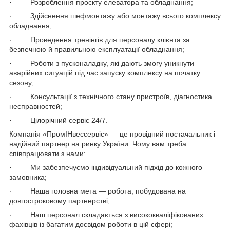
· Розроблення проєкту елеватора та обладнання;
· Здійснення шефмонтажу або монтажу всього комплексу
обладнання;
· Проведення тренінгів для персоналу клієнта за
безпечною й правильною експлуатації обладнання;
· Роботи з пусконаладку, які дають змогу уникнути
аварійних ситуацій під час запуску комплексу на початку
сезону;
· Консультації з технічного стану пристроїв, діагностика
несправностей;
· Цілорічний сервіс 24/7.
Компанія «ПромІНвессервіс» — це провідний постачальник і
надійний партнер на ринку України. Чому вам треба
співпрацювати з нами:
· Ми забезпечуємо індивідуальний підхід до кожного
замовника;
· Наша головна мета — робота, побудована на
довгостроковому партнерстві;
· Наш персонал складається з висококваліфікованих
фахівців із багатим досвідом роботи в цій сфері;