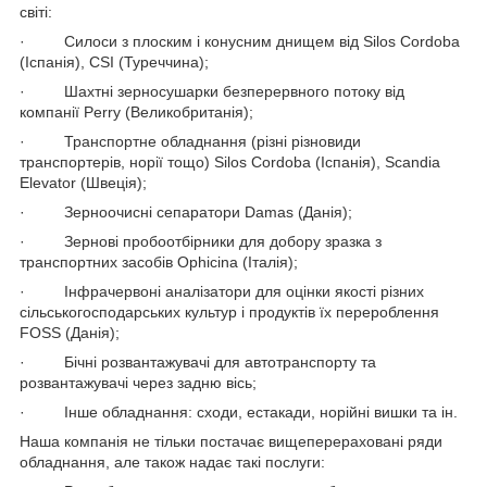
світі:
· Силоси з плоским і конусним днищем від Silos Cordoba
(Іспанія), CSI (Туреччина);
· Шахтні зерносушарки безперервного потоку від
компанії Perry (Великобританія);
· Транспортне обладнання (різні різновиди
транспортерів, норії тощо) Silos Cordoba (Іспанія), Scandia
Elevator (Швеція);
· Зерноочисні сепаратори Damas (Данія);
· Зернові пробоотбірники для добору зразка з
транспортних засобів Ophicina (Італія);
· Інфрачервоні аналізатори для оцінки якості різних
сільськогосподарських культур і продуктів їх перероблення
FOSS (Данія);
· Бічні розвантажувачі для автотранспорту та
розвантажувачі через задню вісь;
· Інше обладнання: сходи, естакади, норійні вишки та ін.
Наша компанія не тільки постачає вищеперераховані ряди
обладнання, але також надає такі послуги: