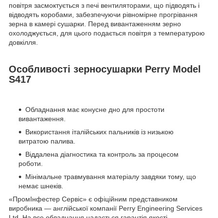
повітря засмоктується з печі вентиляторами, що підводять і
відводять коробами, забезпечуючи рівномірне прогрівання
зерна в камері сушарки. Перед вивантаженням зерно
охолоджується, для цього подається повітря з температурою
довкілля.
Особливості зерносушарки Perry Model
S417
Обладнання має конусне дно для простоти
вивантаження.
Використання італійських пальників із низькою
витратою палива.
Віддалена діагностика та контроль за процесом
роботи.
Мінімальне травмування матеріалу завдяки тому, що
немає шнеків.
«ПромІнфестер Сервіс» є офіційним представником
виробника — англійської компанії Perry Engineering Services
Ltd. На все обладнання надається гарантія якості,