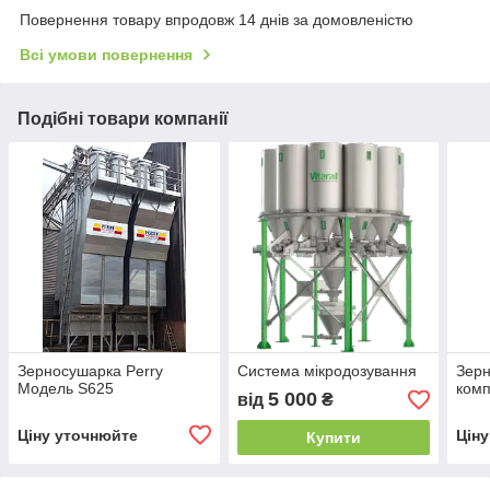
Повернення товару впродовж 14 днів за домовленістю
Всі умови повернення
Подібні товари компанії
Зерносушарка Perry
Система мікродозування
Зер
Модель S625
комп
5 000
від
₴
Ціну уточнюйте
Цін
Купити