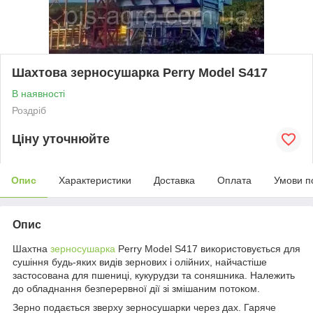
Шахтова зерносушарка Perry Model S417
В наявності
Роздріб
Ціну уточнюйте
Опис
Характеристики
Доставка
Оплата
Умови п
Опис
Шахтна
зерносушарка
Perry Model S417 використовується для
сушіння будь-яких видів зернових і олійних, найчастіше
застосована для пшениці, кукурудзи та соняшника. Належить
до обладнання безперервної дії зі змішаним потоком.
Зерно подається зверху зерносушарки через дах. Гаряче